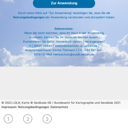
Zur Anwendung
Durch einen Klick auf "Zur Anwendung" bestätigen Sie, dass Sie die
Nutzungsbedingungen
der Anwendung verstanden und akzeptiert haben.
Datenschutz
:
Wenn Sie nicht möchten, dass Ihr Haus in der Anwendung
erscheint, können Sie Ihr Gebäude löschen lassen.
Kontaktieren Sie dafür: Hansestadt Uelzen | Herzogenplatz
2 | 29525 Uelzen | www.klimaschutz-in-uelzen.de |
Ansprechpartnerin: Karina Timmann | Tel.: +49 581 800-
6319 | E-Mail: klimaschutz@stadt.uelzen.de
© 2022 LGLN, Karte © GeoBasis-DE / Bundesamt für Kartographie und Geodäsie 2021
Impressum
Nutzungsbedingungen
Datenschutz
Wählen
Wirtschaftlichkeit
Ergebnisse
1
2
3
Sie Ihr
berechnen
drucken
Gebäude